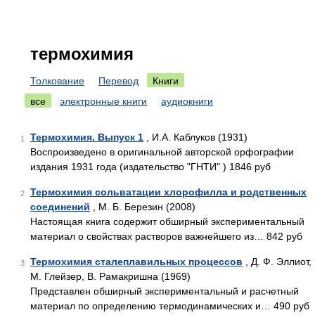
термохимия
Толкование
Перевод
Книги
все
электронные книги
аудиокниги
Термохимия. Выпуск 1
, И.А. Каблуков (1931)
1
Воспроизведено в оригинальной авторской орфографии
издания 1931 года (издательство "ГНТИ" ) 1846 руб
Термохимия сольватации хлорофилла и родственных
2
соединений
, М. Б. Березин (2008)
Настоящая книга содержит обширный экспериментальный
материал о свойствах растворов важнейшего из… 842 руб
Термохимия сталеплавильных процессов
, Д. Ф. Эллиот,
3
М. Глейзер, В. Рамакришна (1969)
Представлен обширный экспериментальный и расчетный
материал по определению термодинамических и… 490 руб